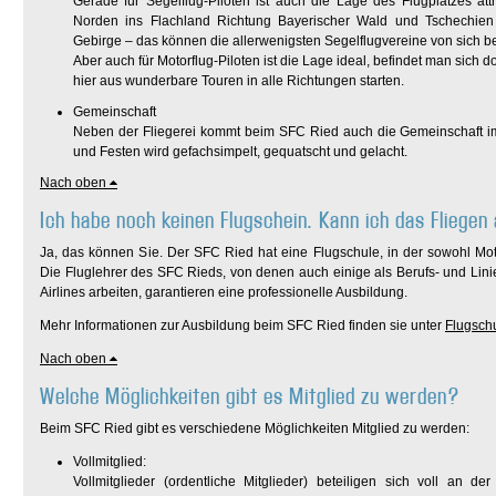
Gerade für Segelflug-Piloten ist auch die Lage des Flugplatzes at
Norden ins Flachland Richtung Bayerischer Wald und Tschechien
Gebirge – das können die allerwenigsten Segelflugvereine von sich b
Aber auch für Motorflug-Piloten ist die Lage ideal, befindet man sich
hier aus wunderbare Touren in alle Richtungen starten.
Gemeinschaft
Neben der Fliegerei kommt beim SFC Ried auch die Gemeinschaft im 
und Festen wird gefachsimpelt, gequatscht und gelacht.
Nach oben
Ich habe noch keinen Flugschein. Kann ich das Fliegen
Ja, das können Sie. Der SFC Ried hat eine Flugschule, in der sowohl Moto
Die Fluglehrer des SFC Rieds, von denen auch einige als Berufs- und Lini
Airlines arbeiten, garantieren eine professionelle Ausbildung.
Mehr Informationen zur Ausbildung beim SFC Ried finden sie unter
Flugsch
Nach oben
Welche Möglichkeiten gibt es Mitglied zu werden?
Beim SFC Ried gibt es verschiedene Möglichkeiten Mitglied zu werden:
Vollmitglied:
Vollmitglieder (ordentliche Mitglieder) beteiligen sich voll an d