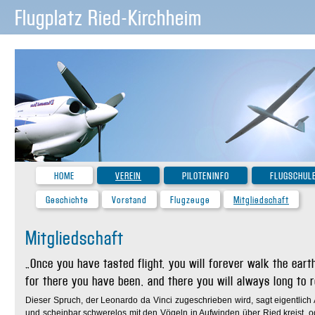
Flugplatz Ried-Kirchheim
HOME
VEREIN
PILOTENINFO
FLUGSCHUL
Geschichte
Vorstand
Flugzeuge
Mitgliedschaft
Mitgliedschaft
„Once you have tasted flight, you will forever walk the ear
for there you have been, and there you will always long to r
Dieser Spruch, der Leonardo da Vinci zugeschrieben wird, sagt eigentlich
und scheinbar schwerelos mit den Vögeln in Aufwinden über Ried kreist,