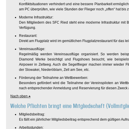
Konfliktsituationen verhindert und eine bessere Planbarkeit ermögli
am PC überprüfen, wie viele Stunden der Flieger noch „offen“ hat bis
Moderne Infrastruktur:
Den Mitgliedern des SFC Ried steht eine moderne Infrastruktur mit
Verfügung.
Restaurant:
Direkt am Flugplatz wird im gemütlichen Flugplatzrestaurant für das le
Vereinsausflüge:
Regelmäßig werden Vereinsausflüge organisiert. So werden beisp
Diamond Werke besichtigt und Flugshows besucht, wie beispiel
Airpower in Zeltweg. Auch die Segelflieger machen immer wieder Fl
der Slowakei, Niederöblarn, Zell am See, etc.
Förderung der Teilnahme an Wettbewerben:
Besonders gefördert wird die Teilnahme der Vereinspiloten an Wett
nach entsprechender Anmeldung und Reservierung für diesen Zweck 
Nach oben
Welche Pflichten bringt eine Mitgliedschaft (Vollmitgl
Mitgliedsbeitrag:
Es fällt ein jährlicher Mitgliedsbeitrag entsprechend dem gültigen Au
Arbeitsstunden: