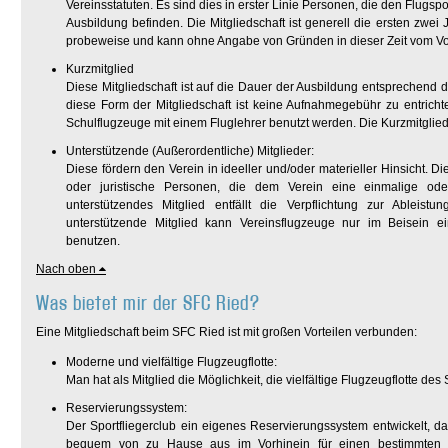
Vereinsstatuten. Es sind dies in erster Linie Personen, die den Flugspo
Ausbildung befinden. Die Mitgliedschaft ist generell die ersten zwe
probeweise und kann ohne Angabe von Gründen in dieser Zeit vom Vo
Kurzmitglied
Diese Mitgliedschaft ist auf die Dauer der Ausbildung entsprechend d
diese Form der Mitgliedschaft ist keine Aufnahmegebühr zu entrichte
Schulflugzeuge mit einem Fluglehrer benutzt werden. Die Kurzmitglied
Unterstützende (Außerordentliche) Mitglieder:
Diese fördern den Verein in ideeller und/oder materieller Hinsicht. Di
oder juristische Personen, die dem Verein eine einmalige ode
unterstützendes Mitglied entfällt die Verpflichtung zur Ableistu
unterstützende Mitglied kann Vereinsflugzeuge nur im Beisein ein
benutzen.
Nach oben
Was bietet mir der SFC Ried?
Eine Mitgliedschaft beim SFC Ried ist mit großen Vorteilen verbunden:
Moderne und vielfältige Flugzeugflotte:
Man hat als Mitglied die Möglichkeit, die vielfältige Flugzeugflotte d
Reservierungssystem:
Der Sportfliegerclub ein eigenes Reservierungssystem entwickelt, d
bequem von zu Hause aus im Vorhinein für einen bestimmten Ze