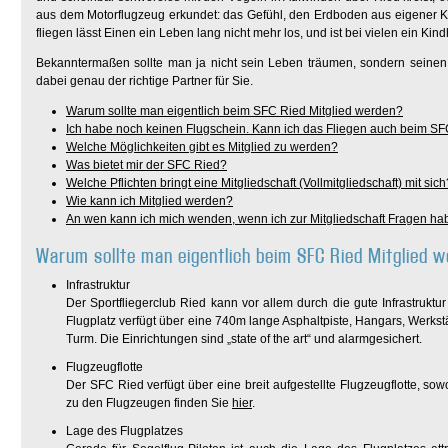
aus dem Motorflugzeug erkundet: das Gefühl, den Erdboden aus eigener K
fliegen lässt Einen ein Leben lang nicht mehr los, und ist bei vielen ein Kind
Bekanntermaßen sollte man ja nicht sein Leben träumen, sondern seinen 
dabei genau der richtige Partner für Sie.
Warum sollte man eigentlich beim SFC Ried Mitglied werden?
Ich habe noch keinen Flugschein. Kann ich das Fliegen auch beim SF
Welche Möglichkeiten gibt es Mitglied zu werden?
Was bietet mir der SFC Ried?
Welche Pflichten bringt eine Mitgliedschaft (Vollmitgliedschaft) mit sich
Wie kann ich Mitglied werden?
An wen kann ich mich wenden, wenn ich zur Mitgliedschaft Fragen ha
Warum sollte man eigentlich beim SFC Ried Mitglied 
Infrastruktur
Der Sportfliegerclub Ried kann vor allem durch die gute Infrastrukt
Flugplatz verfügt über eine 740m lange Asphaltpiste, Hangars, Werk
Turm. Die Einrichtungen sind „state of the art“ und alarmgesichert.
Flugzeugflotte
Der SFC Ried verfügt über eine breit aufgestellte Flugzeugflotte, sow
zu den Flugzeugen finden Sie
hier
.
Lage des Flugplatzes