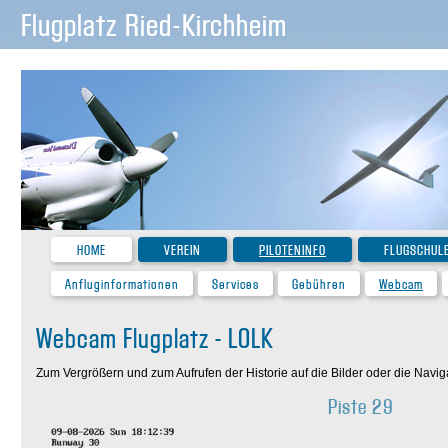
Flugplatz Ried-Kirchheim
HOME
VEREIN
PILOTENINFO
FLUGSCHUL
Anfluginformationen
Services
Gebühren
Webcam
Webcam Flugplatz - LOLK
Zum Vergrößern und zum Aufrufen der Historie auf die Bilder oder die Navigat
Piste 29