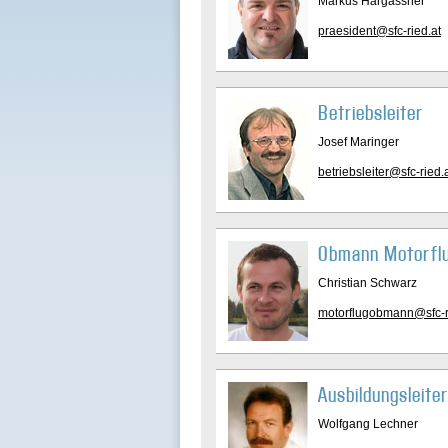
Markus Hargassner
praesident@sfc-ried.at
Betriebsleiter
Josef Maringer
betriebsleiter@sfc-ried.
Obmann Motorfl
Christian Schwarz
motorflugobmann@sfc-r
Ausbildungsleiter
Wolfgang Lechner