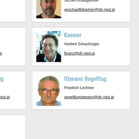
Jochen Krautgartner
geschaeftsfuehrer@sfc-ried.at
Kassier
Herbert Schachinger
at
finanz@sfc-ried.at
ug
Obmann Segelflug
Friedrich Lechner
ied.at
segelflugobmann@sfc-ried.at