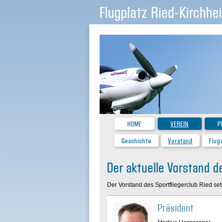
Flugplatz Ried-Kirchhe
HOME
VEREIN
P
Geschichte
Vorstand
Flug
Der aktuelle Vorstand d
Der Vorstand des Sportfliegerclub Ried se
Präsident