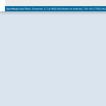
Sportfliegerclub Ried | Schacher 17 | A-4932 Kirchheim im Innkreis | Tel +43 (7755) 641