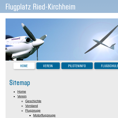
Flugplatz Ried-Kirchheim
HOME
VEREIN
PILOTENINFO
FLUGSCHUL
Sitemap
Home
Verein
Geschichte
Vorstand
Flugzeuge
Motorflugzeuge