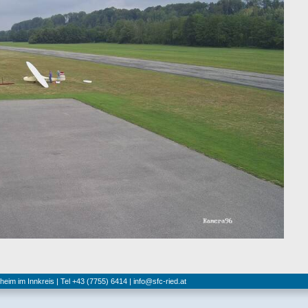
hheim im Innkreis | Tel +43 (7755) 6414 |
info@sfc-ried.at