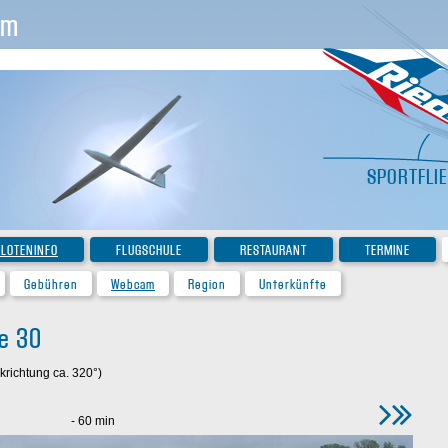
im
SPORTFLI
ILOTENINFO
FLUGSCHULE
RESTAURANT
TERMINE
Gebühren
Webcam
Region
Unterkünfte
te 30
krichtung ca. 320°)
- 60 min