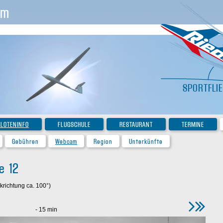
im
SPORTFLI
ILOTENINFO
FLUGSCHULE
RESTAURANT
TERMINE
Gebühren
Webcam
Region
Unterkünfte
e 12
krichtung ca. 100°)
- 15 min