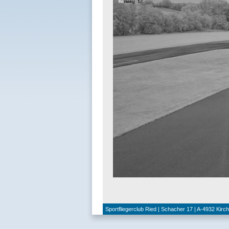
Sportfliegerclub Ried | Schacher 17 | A-4932 Kirc