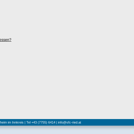
gessen?
hheim im Innkreis | Tel +43 (7755) 6414 |
info@sfc-ried.at