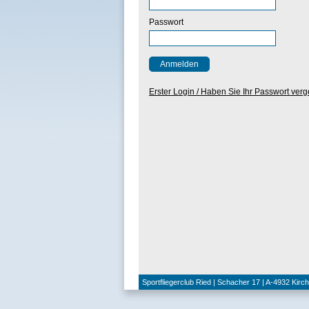
Passwort
Erster Login / Haben Sie Ihr Passwort ver
Sportfliegerclub Ried | Schacher 17 | A-4932 Kirc