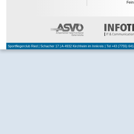
Fei
Sportfliegerclub Ried | Schacher 17 | A-4932 Kirchheim im Innkreis | Tel +43 (7755) 641