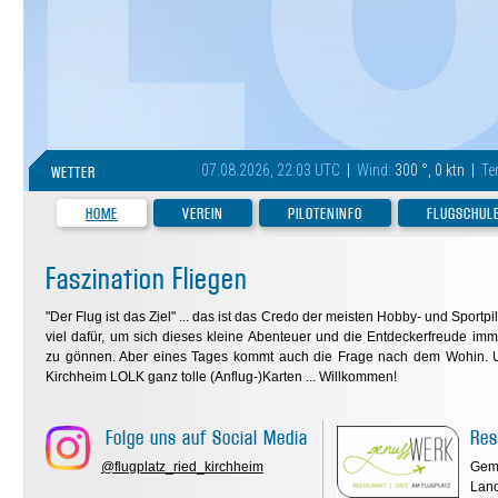
07.08.2026, 22:03 UTC
|
Wind:
300 °, 0 ktn |
Te
WETTER
HOME
VEREIN
PILOTENINFO
FLUGSCHUL
Faszination Fliegen
"Der Flug ist das Ziel" ... das ist das Credo der meisten Hobby- und Sportpi
viel dafür, um sich dieses kleine Abenteuer und die Entdeckerfreude im
zu gönnen. Aber eines Tages kommt auch die Frage nach dem Wohin. 
Kirchheim LOLK ganz tolle (Anflug-)Karten ... Willkommen!
Folge uns auf Social Media
Res
@flugplatz_ried_kirchheim
Gemü
Land