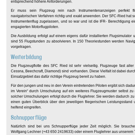
entsprechend höhere Anforderungen.
Er muss sein Flugzeug rein nach Instrumentenanzeigen perfekt f
navigatorischen Verfahren richtig und exakt anwenden. Der SFC-Ried hat sc
Instrumentenflug zugelassen, und so war und ist die IFR- Berechtigung ei
engagierten Motorflugpiloten.
Die Ausbildung erfolgt auf einem eigens dafür installierten Flugsimulator 
sind 55 Flugstunden zu absolvieren. In 150 Theoriestunden werden Navi
vorgetragen.
Weiterbildung
Die Flugzeugflotte des SFC Ried ist sehr vielseitig. Flugzeuge fast aller
Cessna, Beechcraft, Diamond) sind vorhanden. Diese Vielfalt ist dabei durc
Einsatzgebiet das dafür richtige Flugzeug bereit zu haben.
Für den jungen und neu in den Verein eintretenden Piloten ergibt sich dadur
im Verein“ durch Umschulung auf ein weiteres Flugzeugmuster selbst zu 
solcher Umschulungen erfolgt durch die Fluglehrer. Sie werden dadurch zu
einen guten Überblick über den jeweiligen fliegerischen Leistungsstan
helfend eingreifen.
Schnupperflüge
Natürlich sind bei uns Schnupperflüge jeder Zeit möglich. Sie brauche
Wolfgang Lechner (+43 650 2419633) oder einem Fluglehrer aus unserem