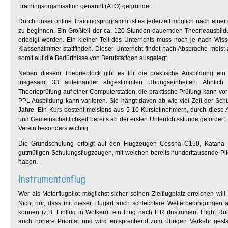
Trainingsorganisation genannt (ATO) gegründet.
Durch unser online Trainingsprogramm ist es jederzeit möglich nach einer
zu beginnen. Ein Großteil der ca. 120 Stunden dauernden Theorieausbi
erledigt werden. Ein kleiner Teil des Unterrichts muss noch je nach Wis
Klassenzimmer stattfinden. Dieser Unterricht findet nach Absprache meis
somit auf die Bedürfnisse von Berufstätigen ausgelegt.
Neben diesem Theorieblock gibt es für die praktische Ausbildung ei
insgesamt 33 aufeinander abgestimmten Übungseinheiten. Ähnlich 
Theorieprüfung auf einer Computerstation, die praktische Prüfung kann vor 
PPL Ausbildung kann variieren. Sie hängt davon ab wie viel Zeit der Schü
Jahre. Ein Kurs besteht meistens aus 5-10 Kursteilnehmern, durch diese
und Gemeinschaftlichkeit bereits ab der ersten Unterrichtsstunde gefördert
Verein besonders wichtig.
Die Grundschulung erfolgt auf den Flugzeugen Cessna C150, Katana
gutmütigen Schulungsflugzeugen, mit welchen bereits hunderttausende Pilot
haben.
Instrumentenflug
Wer als Motorflugpilot möglichst sicher seinen Zielflugplatz erreichen will,
Nicht nur, dass mit dieser Flugart auch schlechtere Wetterbedingungen
können (z.B. Einflug in Wolken), ein Flug nach IFR (Instrument Flight Rul
auch höhere Priorität und wird entsprechend zum übrigen Verkehr gestaf