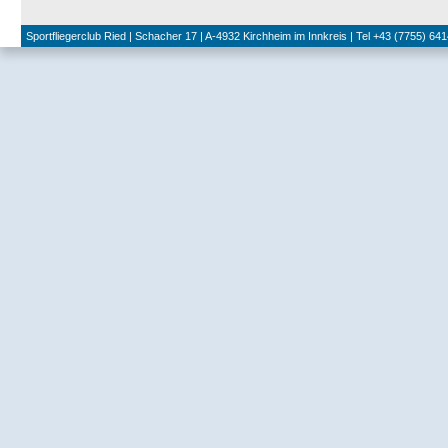
Sportfliegerclub Ried | Schacher 17 | A-4932 Kirchheim im Innkreis | Tel +43 (7755) 641